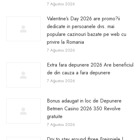
7 Ağustos 2026
Valentine’s Day 2026 are promo?ii
dedicate in persoanele dvs. mai
populare cazinouri bazate pe web cu
privire la Romania
7 Ağustos 2026
Extra fara depunere 2026 Are beneficiul
de din cauza a fara depunere
7 Ağustos 2026
Bonus adaugat in loc de Depunere
Betmen Casino 2026 350 Revolve
gratuite
7 Ağustos 2026
Dry to stay around three Freispiele |