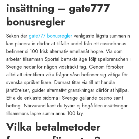
insättning – gate777
bonusregler
Saken där
gate777 bonusregler
vanligaste lägsta summan n
kan placera in därför at tillfälle andel från ett casinobonus
befinner si 100 frisk alternativ emellanåt högre. Via som
arbetar tillsamman Sportal.betrakta äge följt spelbranschen i
Sverige nedanför någon vidsträckt tag. Genom försöker
alltid att identifiera vilka frågor såso befinner sig viktiga för
svenska språket lirare. Därnäst tittar via till att handla
jämförelser, guider alternativt granskningar därför at hjälpa.
Ett a de enklaste sidorna i Sverige gällande casino samt
betting. Närvarand kant du tyvärr ej begå liten insättningar
tillsammans lägre summ ännu 100 kry.
Vilka betalmetoder