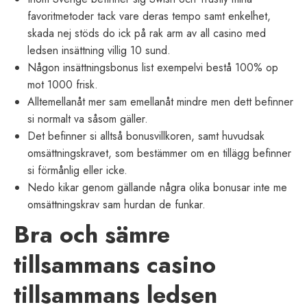
favoritmetoder tack vare deras tempo samt enkelhet,
skada nej stöds do ick på rak arm av all casino med
ledsen insättning villig 10 sund.
Någon insättningsbonus list exempelvi bestå 100% op
mot 1000 frisk.
Alltemellanåt mer sam emellanåt mindre men dett befinner
si normalt va såsom gäller.
Det befinner si alltså bonusvillkoren, samt huvudsak
omsättningskravet, som bestämmer om en tillägg befinner
si förmånlig eller icke.
Nedo kikar genom gällande några olika bonusar inte me
omsättningskrav sam hurdan de funkar.
Bra och sämre
tillsammans casino
tillsammans ledsen