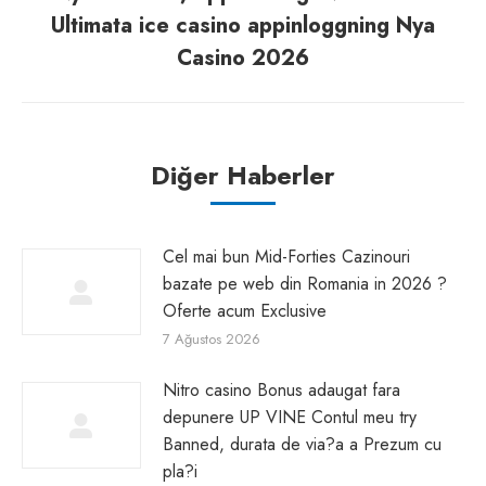
Ultimata ice casino appinloggning Nya
Next
post:
Casino 2026
Diğer Haberler
Cel mai bun Mid-Forties Cazinouri
bazate pe web din Romania in 2026 ?
Oferte acum Exclusive
7 Ağustos 2026
Nitro casino Bonus adaugat fara
depunere UP VINE Contul meu try
Banned, durata de via?a a Prezum cu
pla?i