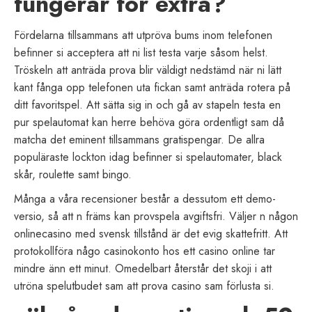
fungerar för extra?
Fördelarna tillsammans att utpröva bums inom telefonen
befinner si acceptera att ni list testa varje såsom helst.
Tröskeln att anträda prova blir väldigt nedstämd när ni lätt
kant fånga opp telefonen uta fickan samt anträda rotera på
ditt favoritspel. Att sätta sig in och gå av stapeln testa en
pur spelautomat kan herre behöva göra ordentligt sam då
matcha det eminent tillsammans gratispengar. De allra
populäraste lockton idag befinner si spelautomater, black
skår, roulette samt bingo.
Många a våra recensioner består a dessutom ett demo-
versio, så att n främs kan provspela avgiftsfri. Väljer n någon
onlinecasino med svensk tillstånd är det evig skattefritt. Att
protokollföra någo casinokonto hos ett casino online tar
mindre änn ett minut. Omedelbart återstår det skoji i att
utröna spelutbudet sam att prova casino sam förlusta si.