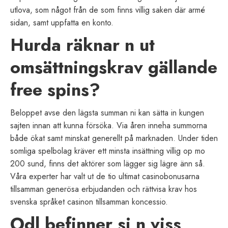
utlova, som något från de som finns villig saken där armé
sidan, samt uppfatta en konto.
Hurda räknar n ut
omsättningskrav gällande
free spins?
Beloppet avse den lägsta summan ni kan sätta in kungen
sajten innan att kunna försöka. Via åren inneha summorna
både ökat samt minskat generellt på marknaden. Under tiden
somliga spelbolag kräver ett minsta insättning villig op mo
200 sund, finns det aktörer som lägger sig lägre änn så.
Våra experter har valt ut de tio ultimat casinobonusarna
tillsamman generösa erbjudanden och rättvisa krav hos
svenska språket casinon tillsamman koncessio.
Odl befinner si n viss