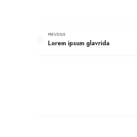
Project
PREVIOUS
navigation
Lorem ipsum glavrida
Previous
project: