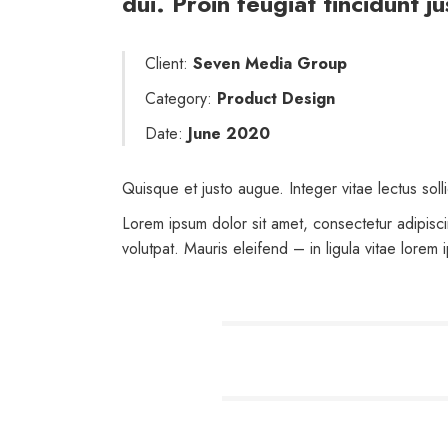
dui. Proin feugiat tincidunt ju
Client:
Seven Media Group
Category:
Product Design
Date:
June 2020
Quisque et justo augue. Integer vitae lectus soll
Lorem ipsum dolor sit amet, consectetur adipisc
volutpat. Mauris eleifend – in ligula vitae lorem 