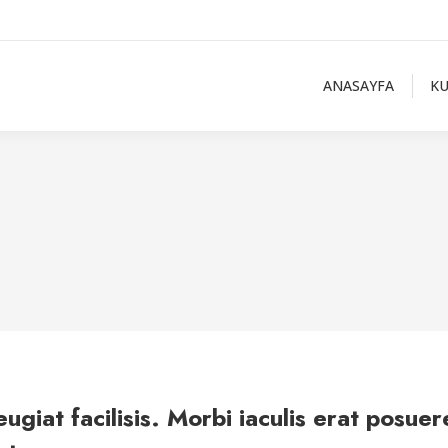
ANASAYFA
K
feugiat facilisis. Morbi iaculis erat posu