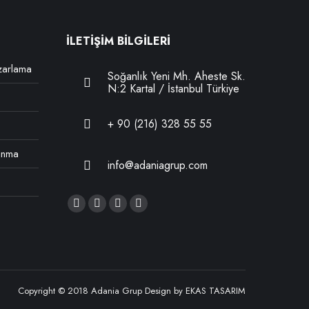
İLETİŞİM BİLGİLERİ
zarlama
Soğanlık Yeni Mh. Aheste Sk.
N:2 Kartal / İstanbul Türkiye
+ 90 (216) 328 55 55
Sunma
info@adaniagrup.com
Find us on:
Facebook
Linkedin
Mail
Website
page
page
page
page
opens
opens
opens
opens
in
in
in
in
new
new
new
new
Copyright © 2018 Adania Grup Design by EKAS TASARIM
window
window
window
window