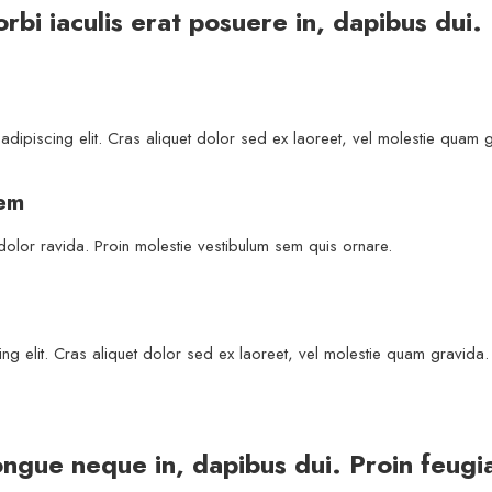
rbi iaculis erat posuere in, dapibus dui.
adipiscing elit. Cras aliquet dolor sed ex laoreet, vel molestie quam 
sem
 dolor ravida. Proin molestie vestibulum sem quis ornare.
ng elit. Cras aliquet dolor sed ex laoreet, vel molestie quam gravida. 
ongue neque in, dapibus dui. Proin feugiat