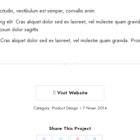
icitudin, vestibulum est semper, convallis enim.
ing elit. Cras aliquet dolor sed ex laoreet, vel molestie quam gra
ipsum dolor sagittis.
 Cras aliquet dolor sed ex laoreet, vel molestie quam gravida. Proin
Visit Website
Category:
Product Design
7 Nisan 2014
Share This Project
Share
Share
Share
Share