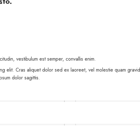
sto.
icitudin, vestibulum est semper, convallis enim.
ing elit. Cras aliquet dolor sed ex laoreet, vel molestie quam gra
ipsum dolor sagittis.