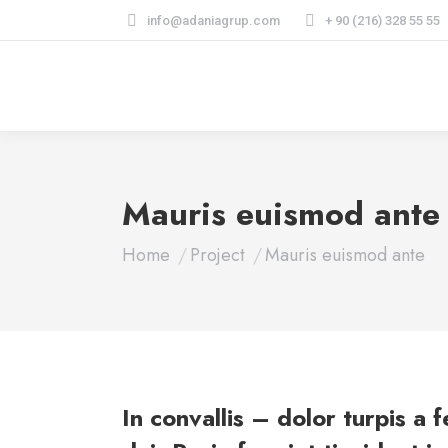
info@adaniagrup.com
+ 90 (216) 328 55 55
Mauris euismod ante
You are here:
Home
Project
Mauris euismod ante
In convallis – dolor turpis a 