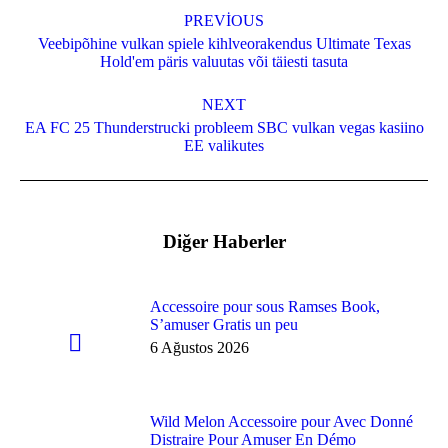
navigation
PREVIOUS
Veebipõhine vulkan spiele kihlveorakendus Ultimate Texas
Previous
Hold'em päris valuutas või täiesti tasuta
post:
NEXT
EA FC 25 Thunderstrucki probleem SBC vulkan vegas kasiino
Next
EE valikutes
post:
Diğer Haberler
Accessoire pour sous Ramses Book,
S’amuser Gratis un peu
6 Ağustos 2026
Wild Melon Accessoire pour Avec Donné
Distraire Pour Amuser En Démo