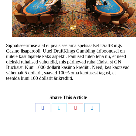
Signaliseerimise ajal ei pea sisestama spetsiaalset DraftKings
Casino lisaparooli. Uuel DraftKings Gambling äriboonusel on
uutele kasutajatele kaks aspekti. Panused tuleb teha nii, et need
oleksid rahalised vahendid, mis pärinevad rahajäägist, st GN
Bucksist. Kuni 1000 dollarit kasiino krediiti. Need, kes kaotavad
vähemalt 5 dollarit, saavad 100% oma kaotusest tagasi, et
teenida kuni 100 dollarit ärikrediiti.
Share This Article
Share
Share
Share
Share
on
on
on
on
Facebook
Twitter
Pinterest
LinkedIn
Post