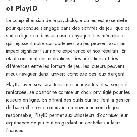
et PlayID
La compréhension de la psychologie du jeu est essentielle
pour quiconque s’engage dans des activités de jeu, que ce
soit en ligne ou dans un casino physique. Les mécanismes
qui régissent notre comportement au jeu peuvent avoir un
impact significatif sur notre expérience et nos résultats. En
étant conscient des motivations, des addictions et des
différences entre les formats de jeu, les joueurs peuvent
mieux naviguer dans l’univers complexe des jeux d’argent.
PlayID, avec ses caractéristiques innovantes et sa sécurité
renforcée, se positionne comme un choix privilégié pour les
joueurs en ligne. En offrant des outils qui facilitent la gestion
de bankroll et en promouvant un environnement de jeu
responsable, PlayID permet aux utilisateurs d’optimiser leur
expérience de jeu tout en gardant un contrôle sur leurs
finances.