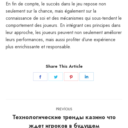
En fin de compte, le succès dans le jeu repose non
seulement sur la chance, mais également sur la
connaissance de soi et des mécanismes qui sous-tendent le
comportement des joueurs. En intégrant ces principes dans
leur approche, les joueurs peuvent non seulement améliorer
leurs performances, mais aussi profiter d’une expérience
plus enrichissante et responsable.
Share This Article
Share
Share
Share
Share
on
on
on
on
Facebook
Twitter
Pinterest
LinkedIn
Post
PREVIOUS
navigation
Технологические тренды казино что
Previous
ждет игроков в будущем