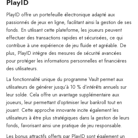
PlayID
PlayID offre un portefeuille électronique adapté aux
passionnés de jeux en ligne, facilitant ainsi la gestion de ses
fonds. En utilisant cette plateforme, les joueurs peuvent
effectuer des transactions rapides et sécurisées, ce qui
contribue à une expérience de jeu fluide et agréable. De
plus, PlayID intègre des mesures de sécurité avancées
pour protéger les informations personnelles et financières
des utilisateurs.
La fonctionnalité unique du programme Vault permet aux
utilisateurs de générer jusqu’à 10 % d’intérêts annuels sur
leur solde. Cela offre un avantage supplémentaire aux
joueurs, leur permettant d’optimiser leur bankroll tout en
jouant. Cette approche innovante incite également les
utilisateurs à être plus stratégiques dans la gestion de leurs
fonds, favorisant ainsi une pratique de jeu responsable.
Les bonus attractifs offerts par PlayID sont également un