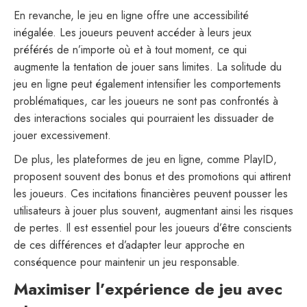
En revanche, le jeu en ligne offre une accessibilité
inégalée. Les joueurs peuvent accéder à leurs jeux
préférés de n’importe où et à tout moment, ce qui
augmente la tentation de jouer sans limites. La solitude du
jeu en ligne peut également intensifier les comportements
problématiques, car les joueurs ne sont pas confrontés à
des interactions sociales qui pourraient les dissuader de
jouer excessivement.
De plus, les plateformes de jeu en ligne, comme PlayID,
proposent souvent des bonus et des promotions qui attirent
les joueurs. Ces incitations financières peuvent pousser les
utilisateurs à jouer plus souvent, augmentant ainsi les risques
de pertes. Il est essentiel pour les joueurs d’être conscients
de ces différences et d’adapter leur approche en
conséquence pour maintenir un jeu responsable.
Maximiser l’expérience de jeu avec