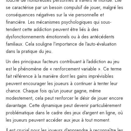
touche de nombreuses personnes à travers le monde. Elle
se caractérise par un besoin compulsif de jouer, malgré les
conséquences négatives sur la vie personnelle et
financière. Les mécanismes psychologiques qui sous-
tendent cette addiction peuvent être liés à des
dysfonctionnements émotionnels ou à des antécédents
familiaux. Cela souligne l’importance de l’auto-évaluation
dans la pratique du jeu.
Un des principaux facteurs contribuant à l’addiction au jeu
est le phénomène de « renforcement variable ». Ce terme
fait référence à la manière dont les gains imprévisibles
peuvent encourager les joueurs à continuer à tenter leur
chance. Chaque fois qu’un joueur gagne, même
modestement, cela peut renforcer le désir de jouer encore
davantage. Cette dynamique peut devenir particulièrement
problématique dans le cadre des jeux d’argent en ligne, où
les joueurs peuvent accéder aux jeux à tout moment.
Il est crucial pour les joueurs d’apprendre à reconnaître les