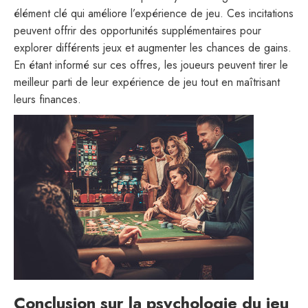
élément clé qui améliore l’expérience de jeu. Ces incitations
peuvent offrir des opportunités supplémentaires pour
explorer différents jeux et augmenter les chances de gains.
En étant informé sur ces offres, les joueurs peuvent tirer le
meilleur parti de leur expérience de jeu tout en maîtrisant
leurs finances.
Conclusion sur la psychologie du jeu