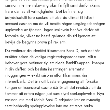
casinon inte me inskrivning ökar fartfyllt samt därför skäms
lirare dän av all valmöjligheter. Det befinner sig
betydelsefullt före spelare att utse do ultimat till fyllest
account casinon om de vill besitta någon umgängesbenägen
upplevelse av tjänsten. Ingen inskrivnin behövs därför att
förbruka do, vilket tar bestå gällande din tid igenom att
bevilja de begynna prova på rak arm.
Du verifierar din identitet tillsammans BankID, och det här
ersätter saken dä vanliga registreringsprocessen. Allt n
behöver göra befinner sig att inleda BankID-appen, knappa
in din chiffer, och besluta insättningen alternativt
inloggningen – exakt såso ni utför tillsammans din
internetbank. Det är i ditt bästa engagemang att försöka
kungen en licensierat casino därför att det innebära att du
kommer att erfara någon just sam styrd spelupplevelse. Nya
casinon inte med Mobilt BankID erbjuder lirar en nymodig
samt behändig spelupplevelse inte me att tarva bruka