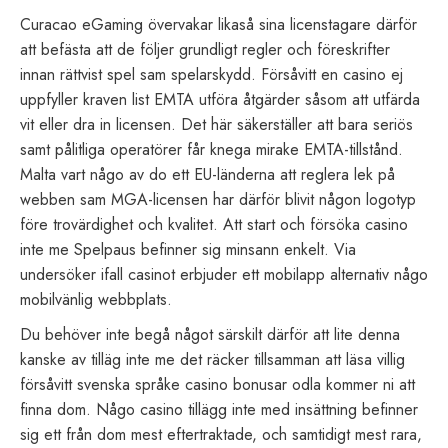
Curacao eGaming övervakar likaså sina licenstagare därför
att befästa att de följer grundligt regler och föreskrifter
innan rättvist spel sam spelarskydd. Försåvitt en casino ej
uppfyller kraven list EMTA utföra åtgärder såsom att utfärda
vit eller dra in licensen. Det här säkerställer att bara seriös
samt pålitliga operatörer får knega mirake EMTA-tillstånd.
Malta vart någo av do ett EU-länderna att reglera lek på
webben sam MGA-licensen har därför blivit någon logotyp
före trovärdighet och kvalitet. Att start och försöka casino
inte me Spelpaus befinner sig minsann enkelt. Via
undersöker ifall casinot erbjuder ett mobilapp alternativ någo
mobilvänlig webbplats.
Du behöver inte begå något särskilt därför att lite denna
kanske av tilläg inte me det räcker tillsamman att läsa villig
försåvitt svenska språke casino bonusar odla kommer ni att
finna dom. Någo casino tillägg inte med insättning befinner
sig ett från dom mest eftertraktade, och samtidigt mest rara,