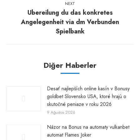
NEXT
Ubereilung du das konkretes
Angelegenheit via dm Verbunden
Next
post:
Spielbank
Diğer Haberler
Desať najlepších online kasín v Bonusy
goldbet Slovensko USA, ktoré hrajú o
skutočné peniaze v roku 2026
9 Ağustos 2026
Názor na Bonus na automaty vulkanbet
automat Flames Joker