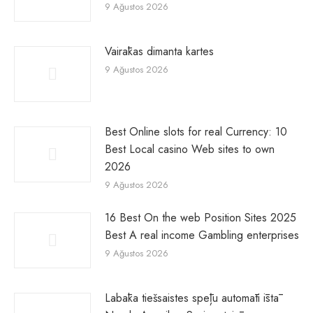
9 Ağustos 2026
Vairākas dimanta kartes
9 Ağustos 2026
Best Online slots for real Currency: 10
Best Local casino Web sites to own
2026
9 Ağustos 2026
16 Best On the web Position Sites 2025
Best A real income Gambling enterprises
9 Ağustos 2026
Labāka tiešsaistes spēļu automāti īstā