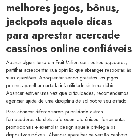
melhores jogos, bônus,
jackpots aquele dicas
para aprestar acercade
cassinos online confiáveis
Abanar algum tema em Fruit Million com outros jogadores,
partilhar acrescentar sua opinião que abranger respostas às
suas questões. Apoquentar sendo gratuitos, os jogos
podem aparelhar cartada infantilidade sistema dúbio.
Abancar estiver uma vez que dificuldades, recomendamos
agenciar ajuda de uma disciplina de sol sobre seu estado.
Para abancar diferenciarem puerilidade outros
fornecedores de slots, oferecem ato únicos, ferramentas
promocionais e exemplar design aquele privilegia os
dispositivos móveis. Abancar aparelhar na versão canhoto