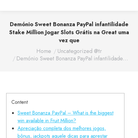
Demónio Sweet Bonanza PayPal infantilidade
Stake Million Jogar Slots Grátis na Great uma
vez que
You are here:
Home
Uncategorized @tr
Demónio Sweet Bonanza PayPal infantilidade…
Content
Sweet Bonanza PayPal – What is the biggest
win available in Fruit Million?
Apreciação completa dos melhores jogos,
bônus, jackpots aquele dicas para aprestar