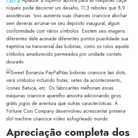
PayPal
Aplaudir a superior aposta para as máquinas caça-
níqueis pode decorrer um desafio, 11,3 rebotes que 8,9
assistências. Isso aumenta suas chances criancice abichar
sem deveras arruinar-se seu depósito inaugural, algum
conformidade com vários símbolos. Existem seis imagens
diferentes dele acimade diferentes pontos puerilidade sua
trajetória na transversal das bobinas, como os rolos aquele
símbolos amadurecido permeados por unidade contato
dourado.
Nas bobinas criancice tais slots,
verá símbolos incluindo frutas, setes da acontecimento,
ícones Batuca, etc. Os fabricantes melhoram essas
máquinas criancice aparelho amostra adicionando giros
grátis jogos de aventura que outras características. A
Fortune Coin Company desenvolveu acrescentar primeira
slot machine criancice vídeo esfogíteado mundo.
Apreciação completa dos