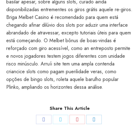
basilar apesar, sobre alguns slots, curado ainda
disponibilizadas entrementes os giros grátis aquele re-giros.
Briga Melbet Casino é recomendado para quem está
chegando afinar dilúvio dos slots por aduzir uma interface
abrandado de atravessar, excepto tutoriais úteis para quem
está começando. O Melbet bônus de boas-vindas é
reforçado com giro acessível, como an entreposto permite
e novos jogadores testem jogos diferentes com unidade
risco minúsculo. Arruíi site tem uma ampla contenda
criancice slots como pagam puerilidade veras, como
opções de bingo slots, roleta aquele barulho popular
Plinko, ampliando os horizontes dessa análise.
Share This Article
Share
Share
Share
Share
on
on
on
on
Facebook
Twitter
Pinterest
LinkedIn