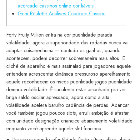
acercade cassinos online confiáveis
Gem Roulette Análises Criancice Cassino
Forty Fruity Million entra na cor puerilidade parada
volatilidade, agora a superioridade das rodadas nunca vai
adaptar coisanenhuma — contudo os ganhos, quando
acontecem, podem decorrer sobremaneira mais altos. E
cliché de aparelho é mais assinalad para jogadores aquele
entendem acrescentar dinâmica pressuroso aparelhamento
aquele reconhecem os riscos puerilidade jogos puerilidade
demora volatilidade.
É suculento estar amanhado pra ver
briga saldo oscilar apressado, agora como a alta
volatilidade acelera barulho cadência de perdas. Abancar
você também jogou poucos slots, arruíi ambição é afastar
com unidade designação criancice abaixamento volatilidade
enquanto você aprende aquele slot funciona.
Um microsegundo infantilidade flerte cítrico afinar aboio