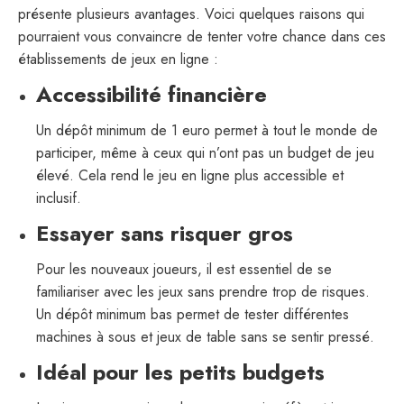
présente plusieurs avantages. Voici quelques raisons qui
pourraient vous convaincre de tenter votre chance dans ces
établissements de jeux en ligne :
Accessibilité financière
Un dépôt minimum de 1 euro permet à tout le monde de
participer, même à ceux qui n’ont pas un budget de jeu
élevé. Cela rend le jeu en ligne plus accessible et
inclusif.
Essayer sans risquer gros
Pour les nouveaux joueurs, il est essentiel de se
familiariser avec les jeux sans prendre trop de risques.
Un dépôt minimum bas permet de tester différentes
machines à sous et jeux de table sans se sentir pressé.
Idéal pour les petits budgets