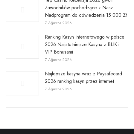
Yep Casino Recenzja 2026 gwoli
Zawodników pochodzące z Nasz
Nadprogram do odwiedzenia 15 000 Zł
7 Ağustos 2026
Ranking Kasyn Internetowego w polsce
2026 Najistotniejsze Kasyna z BLIK i
VIP Bonusami
7 Ağustos 2026
Najlepsze kasyna wraz z Paysafecard
2026 ranking kasyn przez internet
7 Ağustos 2026