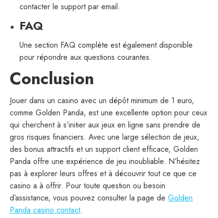
contacter le support par email.
FAQ
Une section FAQ complète est également disponible
pour répondre aux questions courantes.
Conclusion
Jouer dans un casino avec un dépôt minimum de 1 euro,
comme Golden Panda, est une excellente option pour ceux
qui cherchent à s’initier aux jeux en ligne sans prendre de
gros risques financiers. Avec une large sélection de jeux,
des bonus attractifs et un support client efficace, Golden
Panda offre une expérience de jeu inoubliable. N’hésitez
pas à explorer leurs offres et à découvrir tout ce que ce
casino a à offrir. Pour toute question ou besoin
d’assistance, vous pouvez consulter la page de
Golden
Panda casino contact
.