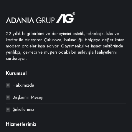
22 yıllık bilgi birikimi ve deneyimini estetik, teknolojik, lüks ve
konfor ile birleştiren Çukurova, bulunduğu bölgeye değer katan
modern projeler inşa ediyor. Gayrimenkul ve inşaat sektöründe
yenilikçi, çevreci ve müşteri odaklı bir anlayışla faaliyetlerini
sürdürüyor.
Kurumsal
Hakkımızda
Başkan’ın Mesajı
Şirketlerimiz
Hizmetlerimiz